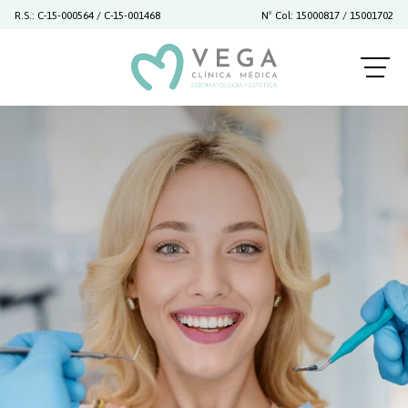
R.S.: C-15-000564 / C-15-001468
Nº Col: 15000817 / 15001702