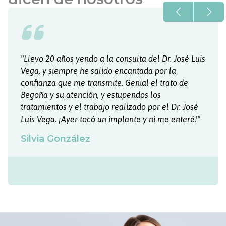
José Luis
"Muy buena experiencia. El trato de Begoña,
a
Manuel y Jose Luis impecable. En 11 meses
o de
corregido la dentadura como se ve en las fot
Siempre muy claros, con mucha flexibilidad 
r. José
pendientes de todo. ¡Ya solo me queda el
enteré!"
retenedor y como nuevo! ¡Muchas gracias!"
Santiago Nogueira