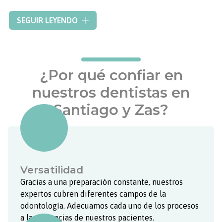
Nuestro equipo le ofrecerá la máxima profesionalidad y
SEGUIR LEYENDO
experiencia, pues estamos en constante evolución desde
hace más de 25 años. Contamos con dos clínicas dotadas
con la última tecnología para ofrecerle soluciones
acordes a sus necesidades.
Solicítenos cita previa
y le
¿Por qué confiar en
asesoraremos de manera personalizada para solucionar
sus problemas bucomaxilares. En
Clínica Médica Vega
lo
nuestros dentistas en
más importante es su satisfacción y la salud de su sonrisa.
Santiago y Zas?
Versatilidad
Gracias a una preparación constante, nuestros
expertos cubren diferentes campos de la
odontología. Adecuamos cada uno de los procesos
a las dolencias de nuestros pacientes.