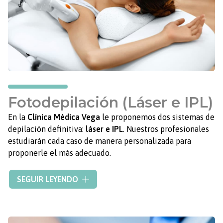
Fotodepilación (Láser e IPL)
En la
Clínica Médica Vega
le proponemos dos sistemas de
depilación definitiva:
láser e IPL
. Nuestros profesionales
estudiarán cada caso de manera personalizada para
proponerle el más adecuado.
El sistema de
depilación de IPL
es un método de
SEGUIR LEYENDO
fotodepilación con luz pulsada
, consistente en la
aplicación de una luz intensa que destruye el folículo
piloso y
evita que vuelva a crece
r. Este método de
depilación permite eliminar el vello indeseado y mejora