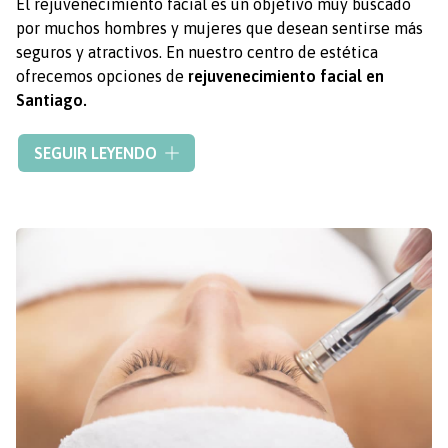
El rejuvenecimiento facial es un objetivo muy buscado
por muchos hombres y mujeres que desean sentirse más
seguros y atractivos. En nuestro centro de estética
ofrecemos opciones de
rejuvenecimiento facial en
Santiago.
Uno de los tratamientos más populares para el
SEGUIR LEYENDO
rejuvenecimiento facial es una
inyección de una proteína
purificada
que relaja temporalmente los músculos del
rostro. El resultado es un aspecto más suave y juvenil de
la piel. También permite reducir las líneas de expresión
en la frente, alrededor de los ojos y en la zona de la boca
y ayudar a disminuir la apariencia de las bandas en el
cuello y levantar las cejas caídas.
En Clínica Médica Vega disponemos de una gran
experiencia en
rejuvenecimiento facial en Santiago
. Los
efectos de la proteína duran varios meses, por lo que es
recomendable
repetir el tratamiento
para mantener los