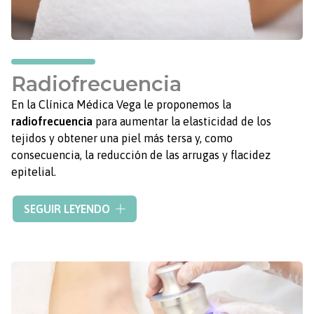
resultados.
Radiofrecuencia
En la Clínica Médica Vega le proponemos la
radiofrecuencia
para aumentar la elasticidad de los
tejidos y obtener una piel más tersa y, como
consecuencia, la reducción de las arrugas y flacidez
epitelial.
Este tratamiento se basa en la aplicación de ondas
SEGUIR LEYENDO
electromagnéticas de alta frecuencia sobre la piel,
generando un calentamiento regulado en las diferentes
capas de la piel. De esta forma, favorece la formación
colágeno, el drenaje linfático y mejora la circulación de
la piel.