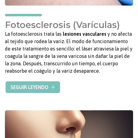
Fotoesclerosis (Varículas)
La fotoesclerosis trata las
lesiones vasculares
y no afecta
al tejido que rodea la variz. El modo de funcionamiento
de este tratamiento es sencillo: el láser atraviesa la piel y
coagula la sangre de la vena varicosa sin dañar la piel de
la zona. Después, transcurrido un tiempo, el cuerpo
reabsorbe el coágulo y la variz desaparece.
Los problemas vasculares son uno de los problemas
SEGUIR LEYENDO
estéticos más frecuentes y que más preocupan a los
pacientes, ya que, además, pueden derivar en
complicaciones a largo plazo.
Las venas varicosas y las arañas vasculares surgen debido
al mal funcionamiento de los vasos sanguíneos y a
problemas con la circulación.