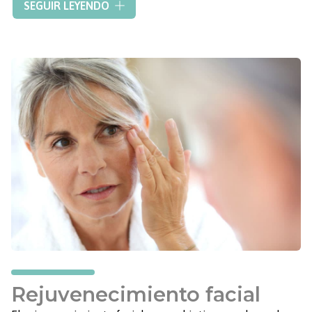
SEGUIR LEYENDO
de forma natural, pues ayuda a hidratar y a aumentar el
volumen de la piel. Esta sustancia es totalmente segura
para nosotros y es reabsorbible por el cuerpo.
Los rellenos de ácido hialurónico son de
efecto
inmediato
y el paciente puede hacer vida normal desde
el primer momento que sale de la clínica.
Rejuvenecimiento facial