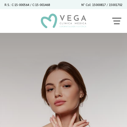
R.S.: C-15-000564 / C-15-001468
Nº Col: 15000817 / 15001702