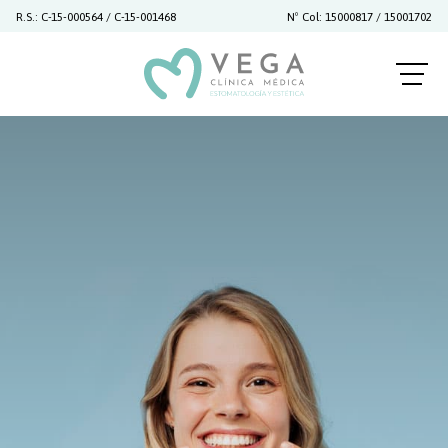
R.S.: C-15-000564 / C-15-001468
Nº Col: 15000817 / 15001702